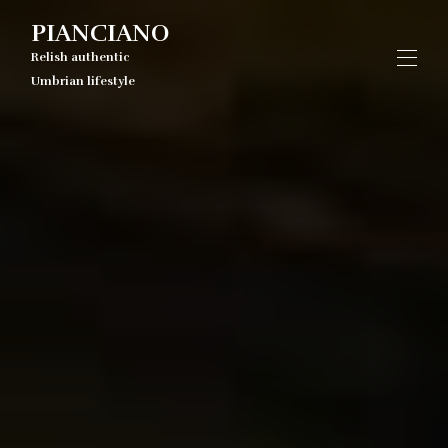
PIANCIANO
Relish authentic
Umbrian lifestyle
Il Borgo
Le case del Borgo
▾
Chi Siamo
Eventi
Experience
Dove siamo
Contattaci