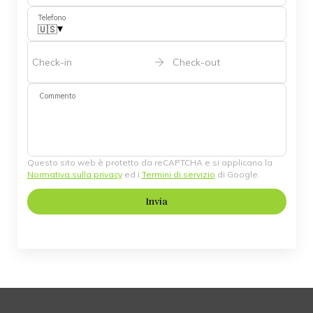
Telefono
▾
🇺🇸
Check-in
Check-out
Commento
Questo sito web è protetto da reCAPTCHA e si applicano la
Normativa sulla privacy
ed i
Termini di servizio
di Google.
Invia